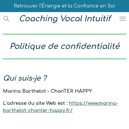
Retrouver l'Énergie et la Confiance en Soi
Passer
au
Coaching Vocal Intuitif
contenu
principal
Politique de confidentialité
Qui suis-je ?
Marina Barthelot – ChanTER HAPPY
L’adresse du site Web est :
https://www.marina-
barthelot-chanter-happy.fr/